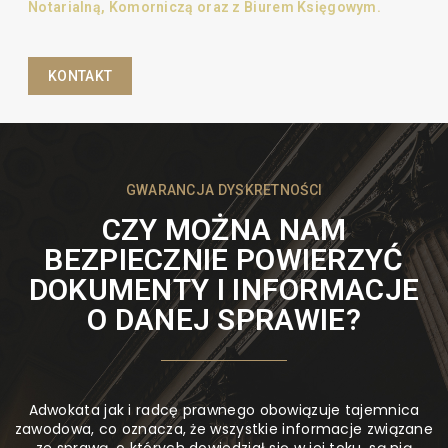
Notarialną, Komorniczą oraz z Biurem Księgowym.
KONTAKT
GWARANCJA DYSKRETNOŚCI
CZY MOŻNA NAM
BEZPIECZNIE POWIERZYĆ
DOKUMENTY I INFORMACJE
O DANEJ SPRAWIE?
Adwokata jak i radcę prawnego obowiązuje tajemnica
zawodowa, co oznacza, że wszystkie informacje związane
ze sprawą, o których dowiedział się w jej toku, są nią